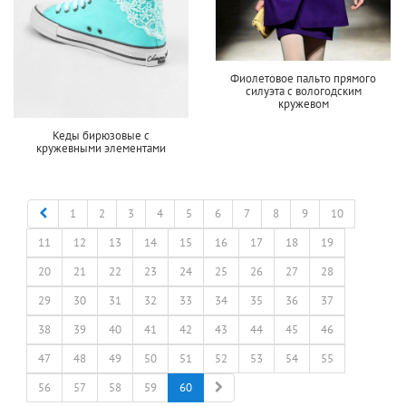
Фиолетовое пальто прямого
силуэта с вологодским
кружевом
Кеды бирюзовые с
кружевными элементами
Назад
1
2
3
4
5
6
7
8
9
10
11
12
13
14
15
16
17
18
19
20
21
22
23
24
25
26
27
28
29
30
31
32
33
34
35
36
37
38
39
40
41
42
43
44
45
46
47
48
49
50
51
52
53
54
55
Вперед
56
57
58
59
60