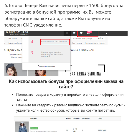
6. Готово. Теперь Вам начислены первые 1500 бонусов за
регистрацию в бонусной программе, их Вы можете
обнаружить в шапке сайта, а также Вы получите на
телефон СМС-уведомление.
Как использовать бонусы при оформлении заказа на
сайте?
Положите товары в корзину и перейдите в нее для оформления
заказа.
Нажмите на квадратик рядом с надписью "использовать бонусы" и
укажите количество бонусов, которые вы хотите потратить.