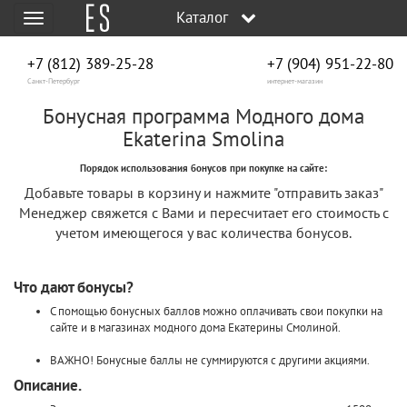
Каталог
Меню
+7 (812) 389-25-28
+7 (904) 951‑22‑80
Санкт-Петербург
интернет-магазин
Бонусная программа Модного дома
Ekaterina Smolina
Порядок использования бонусов при покупке на сайте:
Добавьте товары в корзину и нажмите "отправить заказ"
Менеджер свяжется с Вами и пересчитает его стоимость с
учетом имеющегося у вас количества бонусов.
Что дают бонусы?
С помощью бонусных баллов можно оплачивать свои покупки на
сайте и в магазинах модного дома Екатерины Смолиной.
ВАЖНО! Бонусные баллы не суммируются с другими акциями.
Описание.