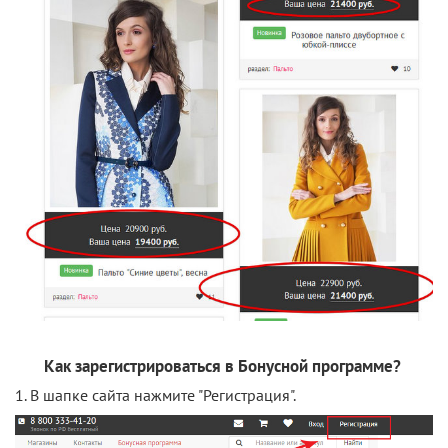
Как зарегистрироваться в Бонусной программе?
1. В шапке сайта нажмите "Регистрация".