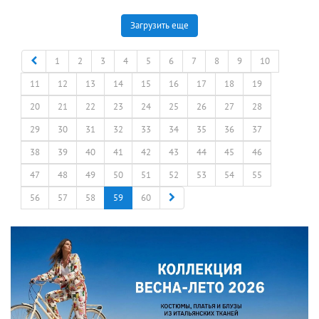
Загрузить еще
Назад
1
2
3
4
5
6
7
8
9
10
11
12
13
14
15
16
17
18
19
20
21
22
23
24
25
26
27
28
29
30
31
32
33
34
35
36
37
38
39
40
41
42
43
44
45
46
47
48
49
50
51
52
53
54
55
Вперед
56
57
58
59
60