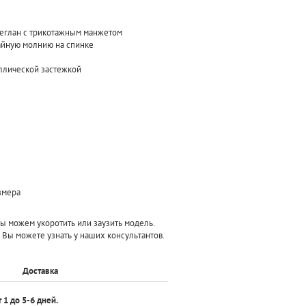
реглан с трикотажным манжетом
тайную молнию на спинке
аллической застежкой
азмера
 можем укоротить или заузить модель.
 Вы можете узнать у наших консультантов.
Доставка
т 1 до 5-6 дней.