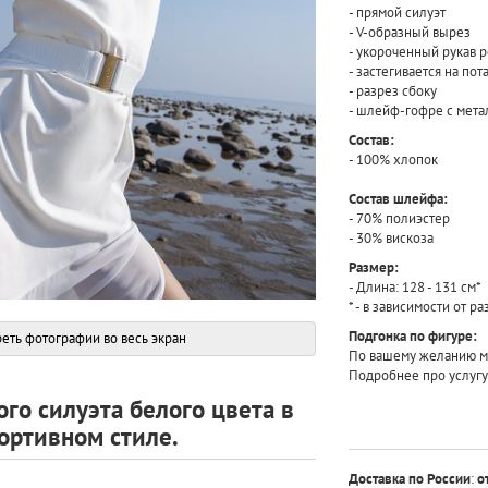
- прямой силуэт
- V-образный вырез
- укороченный рукав 
- застегивается на по
- разрез сбоку
- шлейф-гофре с мет
Состав:
- 100% хлопок
Состав шлейфа:
- 70% полиэстер
- 30% вискоза
Размер:
- Длина: 128 - 131 см*
* - в зависимости от р
Подгонка по фигуре:
еть фотографии во весь экран
По вашему желанию мы
Подробнее про услугу
го силуэта белого цвета в
ортивном стиле.
Доставка по России
:
о