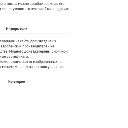
ного товара можно в любое время до его
осле получения — в течение 7 календарных
Информация
авленная на сайте, произведена
из
х европейских производителей
на
дстве Модного дома Екатерины Смолиной
мые сертификаты.
может отличаться от изображенных на
 можете узнать у наших консультантов.
Категории