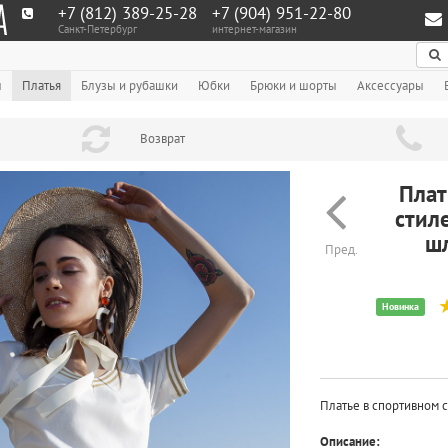
+7 (812) 389-25-28
+7 (904) 951‑22‑80
Санкт-Петербург
интернет-магазин
По
ы
Платья
Блузы и рубашки
Юбки
Брюки и шорты
Аксессуары
Возврат
Плат
стил
ш
Пред.
Новинка
Платье в спортивном 
Описание: