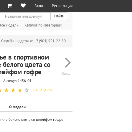
Вход
Регистрация
иск
Найти
Все модели
Каталог по категориям
Служба поддержки +7 (904) 951-22-80
ье в спортивном
е белого цвета со
лейфом гофре
След.
Артикул 1456-01
☆
☆
☆
☆
☆
( 16 оценок )
О модели
стиле белого цвета со шлейфом гофре