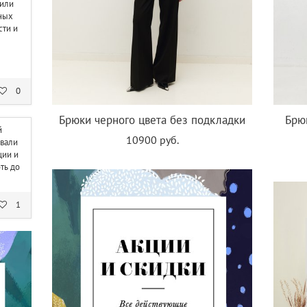
 или
вных
сти и
0
Брюки черного цвета без подкладки
Брюк
й
10900 руб.
вали
ции и
ть до
1