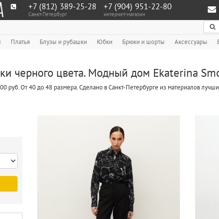
+7 (812) 389-25-28
+7 (904) 951‑22‑80
Санкт-Петербург
интернет-магазин
По
ы
Платья
Блузы и рубашки
Юбки
Брюки и шорты
Аксессуары
ки черного цвета. Модный дом Ekaterina Smo
500 руб. От 40 до 48 размера. Сделано в Санкт-Петербурге из материалов луч