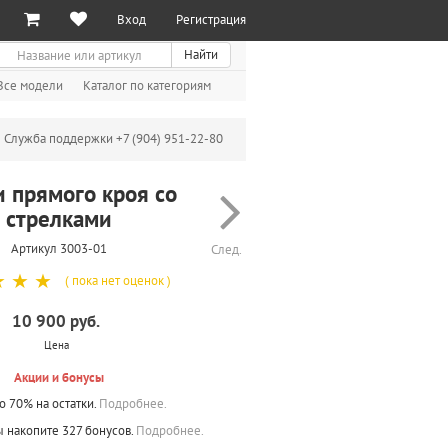
Вход
Регистрация
иск
Найти
Все модели
Каталог по категориям
Служба поддержки +7 (904) 951-22-80
 прямого кроя со
стрелками
Артикул 3003-01
След.
☆
☆
☆
( пока нет оценок )
10 900 руб.
Цена
Акции и бонусы
о 70% на остатки.
Подробнее.
ы накопите 327 бонусов.
Подробнее.