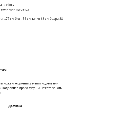
ана сбоку
а молнию и пуговицу
т 177 см, бюст 86 см, талия 62 см, бедра 88
змера
 можем укоротить, заузить модель или
а. Подробнее про услугу Вы можете узнать
.
Доставка