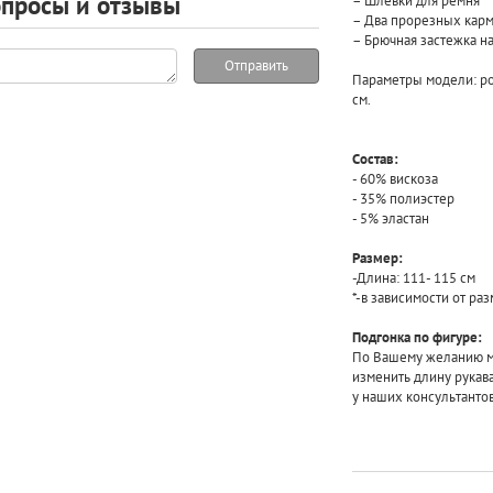
просы и отзывы
– Шлевки для ремня
– Два прорезных карм
– Брючная застежка н
Отправить
Параметры модели: рос
см.
Состав:
- 60% вискоза
- 35% полиэстер
- 5% эластан
Размер:
-Длина: 111- 115 см
*-в зависимости от ра
Подгонка по фигуре:
По Вашему желанию мы
изменить длину рукав
у наших консультантов