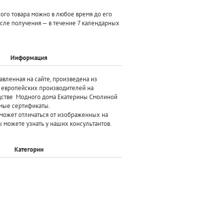
ного товара можно в любое время до его
осле получения — в течение 7 календарных
Информация
авленная на сайте, произведена
из
х европейских производителей
на
дстве Модного дома Екатерины Смолиной
мые сертификаты.
может отличаться от изображенных на
 можете узнать у наших консультантов.
Категории