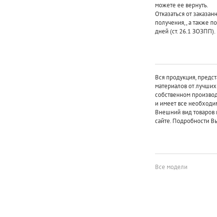
можете ее вернуть.
Отказаться от заказан
получения,, а также п
дней (ст. 26.1 ЗОЗПП).
Вся продукция, предст
материалов от лучши
собственном произво
и имеет все необходи
Внешний вид товаров 
сайте. Подробности Вы
Все модели