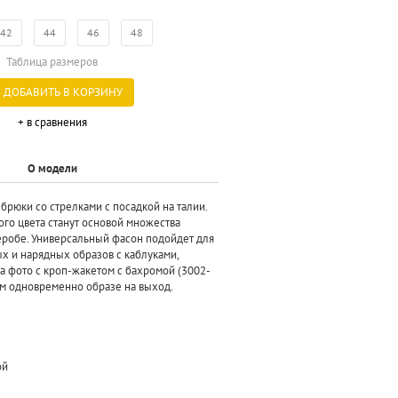
42
44
46
48
Таблица размеров
ДОБАВИТЬ В КОРЗИНУ
+ в сравнения
О модели
брюки со стрелками с посадкой на талии.
ого цвета станут основой множества
еробе. Универсальный фасон подойдет для
х и нарядных образов с каблуками,
а фото с кроп-жакетом с бахромой (3002-
ом одновременно образе на выход.
ой