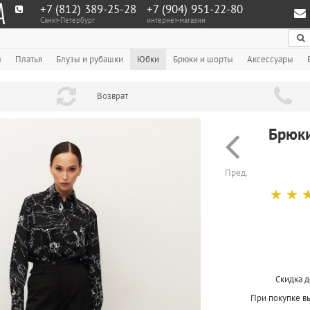
+7 (812) 389-25-28
+7 (904) 951‑22‑80
Санкт-Петербург
интернет-магазин
По
ы
Платья
Блузы и рубашки
Юбки
Брюки и шорты
Аксессуары
Возврат
Брюки
Пред.
☆
☆
Скидка д
При покупке в