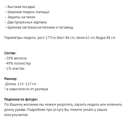
– Высокая посадка
– Широкая модель-палаццо
– Защипы на талии
– Два прорезных кармана
– Брючная застежка на молнию и пуговицу
Параметры модели: рост 177см, бюст 86 см, талия 62 см, бедра 88 см.
Состав:
- 50% вискоза
- 49% полиэстер
- 1% эластан
Размер:
-Длина: 113- 117 см
*-в зависимости от размера
Подгонка по фигуре:
По Вашему желанию мы можем укоротить, заузить модель или изменить
длину рукава. Подробнее про услугу Вы можете узнать у наших
консультантов.