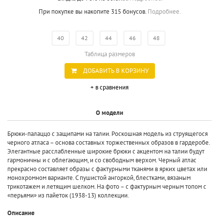
При покупке вы накопите 315 бонусов.
Подробнее.
40
42
44
46
48
Таблица размеров
ДОБАВИТЬ В КОРЗИНУ
+ в сравнения
О модели
Брюки-палаццо с защипами на талии. Роскошная модель из струящегося
черного атласа – основа составных торжественных образов в гардеробе.
Элегантные расслабленные широкие брюки с акцентом на талии будут
гармоничны и с облегающим, и со свободным верхом. Черный атлас
прекрасно составляет образы с фактурными тканями в ярких цветах или
монохромном варианте. С пушистой ангоркой, блестками, вязаным
трикотажем и летящим шелком. На фото – с фактурным черным топом с
«перьями» из пайеток (1938-13) коллекции.
Описание