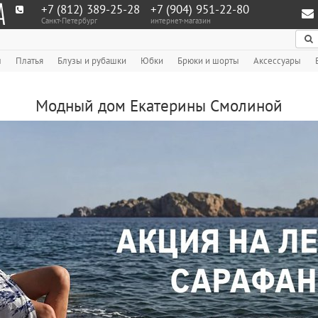
+7 (812) 389-25-28
+7 (904) 951‑22‑80
Санкт-Петербург
интернет-магазин
По
ы
Платья
Блузы и рубашки
Юбки
Брюки и шорты
Аксессуары
Модный дом Екатерины Смолиной