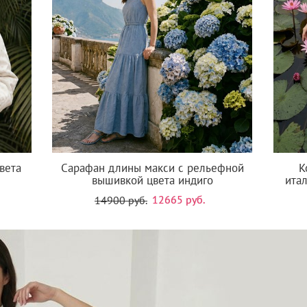
вета
Сарафан длины макси с рельефной
К
вышивкой цвета индиго
ита
12665 руб.
14900 руб.