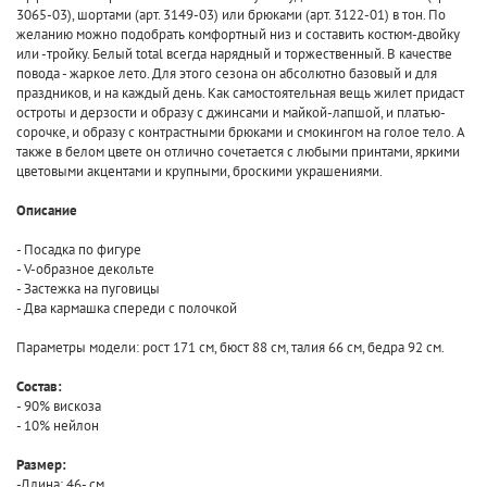
3065-03), шортами (арт. 3149-03) или брюками (арт. 3122-01) в тон. По
желанию можно подобрать комфортный низ и составить костюм-двойку
или -тройку. Белый total всегда нарядный и торжественный. В качестве
повода - жаркое лето. Для этого сезона он абсолютно базовый и для
праздников, и на каждый день. Как самостоятельная вещь жилет придаст
остроты и дерзости и образу с джинсами и майкой-лапшой, и платью-
сорочке, и образу с контрастными брюками и смокингом на голое тело. А
также в белом цвете он отлично сочетается с любыми принтами, яркими
цветовыми акцентами и крупными, броскими украшениями.
Описание
- Посадка по фигуре
- V-образное декольте
- Застежка на пуговицы
- Два кармашка спереди с полочкой
Параметры модели: рост 171 см, бюст 88 см, талия 66 см, бедра 92 см.
Состав:
- 90% вискоза
- 10% нейлон
Размер:
-Длина: 46- см