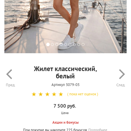
Жилет классический,
белый
Артикул 3079-03
Пред.
След.
☆
☆
☆
☆
☆
( пока нет оценок )
7 500 руб.
Цена
Акции и бонусы
При покупке вы накопите 225 бонусов.
Подробнее.