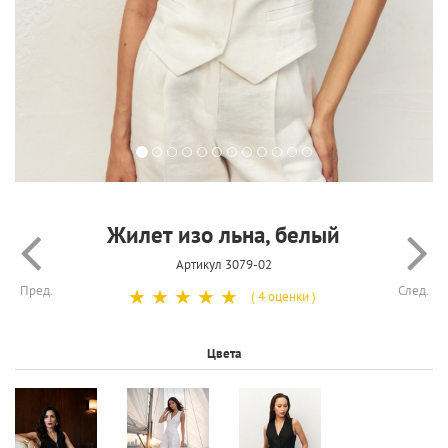
Жилет изо льна, белый
Артикул 3079-02
Пред.
След.
☆
☆
☆
☆
☆
( 4 оценки )
Цвета