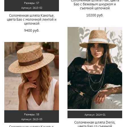
Соломенная шляпа Max, цвета
Размеры: 57
Бао с бежевым шнурком и
съемной цепочкой
Артикул: 2615-02
10200 руб.
Соломенная шляпа Канотье,
цвета Бао с молочной лентой и
цепочкой
9400 руб.
Размеры: 58
Артикул: 2614-01
Артикул: 2615-03
Соломенная шляпа Denis,
цвета Бао со съемной
Соломенная шляпа Канотье,