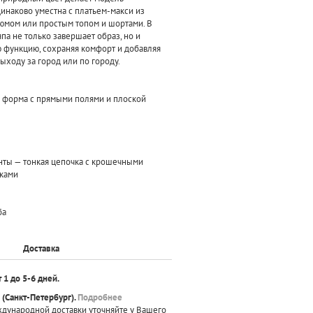
инаково уместна с платьем-макси из
юмом или простым топом и шортами. В
па не только завершает образ, но и
 функцию, сохраняя комфорт и добавляя
ыходу за город или по городу.
я форма с прямыми полями и плоской
нты — тонкая цепочка с крошечными
ками
ба
Доставка
т 1 до 5-6 дней.
(Санкт-Петербург).
Подробнее
ждународной доставки уточняйте у Вашего