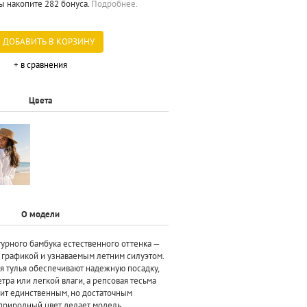
ы накопите 282 бонуса.
Подробнее.
ДОБАВИТЬ В КОРЗИНУ
+ в сравнения
Цвета
О модели
турного бамбука естественного оттенка —
й графикой и узнаваемым летним силуэтом.
я тулья обеспечивают надежную посадку,
тра или легкой влаги, а репсовая тесьма
жит единственным, но достаточным
природный цвет делает модель