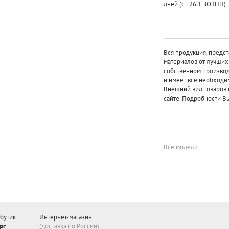
дней (ст. 26.1 ЗОЗПП).
Вся продукция, предст
материалов от лучши
собственном произво
и имеет все необходи
Внешний вид товаров 
сайте. Подробности Вы
Все модели
бутик
Интернет-магазин
рг
(доставка по России)