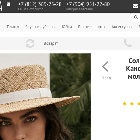
+7 (812) 389-25-28
+7 (904) 951‑22‑80
Санкт-Петербург
интернет-магазин
По
ы
Платья
Блузы и рубашки
Юбки
Брюки и шорты
Аксессуары
Возврат
Сол
Кано
мол
Пред.
☆
☆