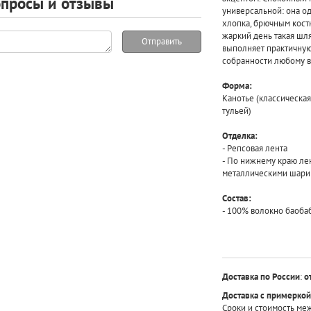
просы и отзывы
универсальной: она од
хлопка, брючным кост
жаркий день такая шля
Отправить
выполняет практичную
собранности любому в
Форма:
Канотье (классическа
тульей)
Отделка:
- Репсовая лента
- По нижнему краю ле
металлическими шари
Состав:
- 100% волокно баоба
Доставка по России
:
о
Доставка с примеркой
Сроки и стоимость ме