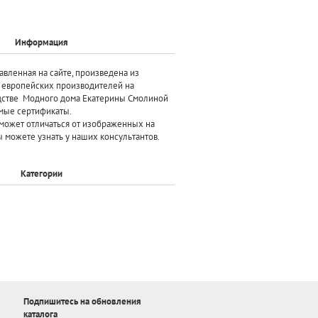
Информация
авленная на сайте, произведена
из
х европейских производителей
на
дстве Модного дома Екатерины Смолиной
мые сертификаты.
может отличаться от изображенных на
 можете узнать у наших консультантов.
Категории
Подпишитесь на обновления
каталога