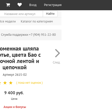
Вход
Регистрация
иск
Найти
Все модели
Каталог по категориям
Служба поддержки +7 (904) 951-22-80
оменная шляпа
тье, цвета Бао с
очной лентой и
След.
цепочкой
Артикул 2615-02
☆
☆
☆
( пока нет оценок )
9 400 руб.
Цена
Акции и бонусы