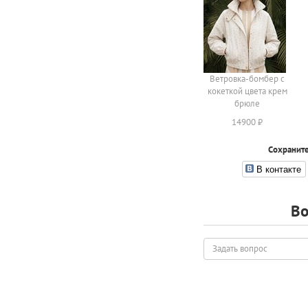
Ветровка-бомбер с
кокеткой цвета крем
брюле
14900 ₽
Сохраните
В контакте
Во
Задать
вопрос