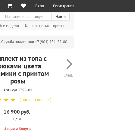
Вход
Регистрация
иск
Найти
Все модели
Каталог по категориям
Служба поддержки +7 (904) 951-22-80
плект из топа с
рюками цвета
амики с принтом
След.
розы
Артикул 3396-01
☆
☆
☆
( пока нет оценок )
16 900 руб.
Цена
Акции и бонусы