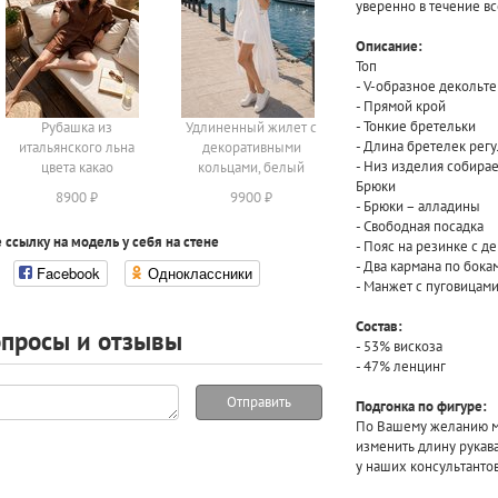
уверенно в течение вс
Описание:
Топ
- V-образное декольте
- Прямой крой
- Тонкие бретельки
Рубашка из
Удлиненный жилет с
- Длина бретелек рег
итальянского льна
декоративными
- Низ изделия собирае
цвета какао
кольцами, белый
Брюки
8900 ₽
9900 ₽
- Брюки – алладины
- Свободная посадка
 ссылку на модель у себя на стене
- Пояс на резинке с 
- Два кармана по бока
Facebook
Одноклассники
- Манжет с пуговицами
Состав:
просы и отзывы
- 53% вискоза
- 47% ленцинг
Отправить
Подгонка по фигуре:
По Вашему желанию мы
изменить длину рукав
у наших консультантов