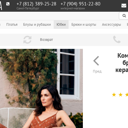
+7 (812) 389-25-28
+7 (904) 951‑22‑80
Санкт-Петербург
интернет-магазин
По
ы
Платья
Блузы и рубашки
Юбки
Брюки и шорты
Аксессуары
Возврат
Ком
б
кер
Пред.
☆
☆