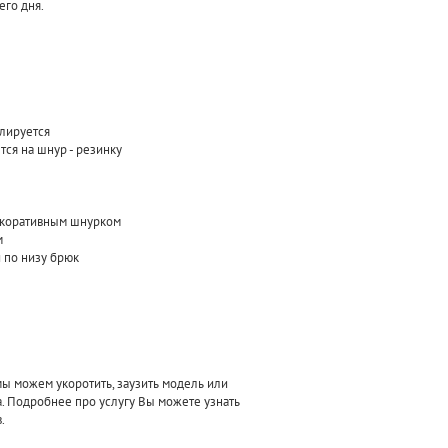
его дня.
улируется
тся на шнур - резинку
декоративным шнурком
м
 по низу брюк
 можем укоротить, заузить модель или
а. Подробнее про услугу Вы можете узнать
.