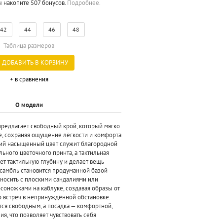
ы накопите 507 бонусов.
Подробнее.
42
44
46
48
Таблица размеров
ДОБАВИТЬ В КОРЗИНУ
+ в сравнения
О модели
предлагает свободный крой, который мягко
е, сохраняя ощущение лёгкости и комфорта
кий насыщенный цвет служит благородной
ьного цветочного принта, а тактильная
ет тактильную глубину и делает вещь
нсамбль становится продуманной базой
 носить с плоскими сандалиями или
оножками на каблуке, создавая образы от
о встреч в непринуждённой обстановке.
тся свободным, а посадка — комфортной,
я, что позволяет чувствовать себя