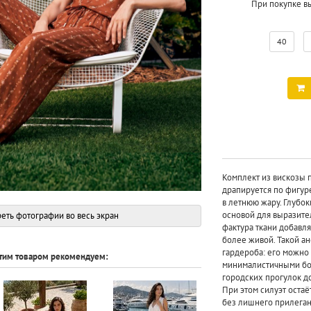
При покупке в
40
Комплект из вискозы 
драпируется по фигур
в летнюю жару. Глубо
основой для выразител
еть фотографии во весь экран
фактура ткани добавля
более живой. Такой а
гардероба: его можно
этим товаром рекомендуем:
минималистичными бос
городских прогулок д
При этом силуэт остаё
без лишнего прилегани