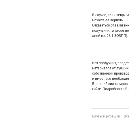
В случае, если вещь в
можете ее вернуть.
Отказаться от заказан
получения,, а также п
дней (ст. 26.1 ЗОЗПП).
Вся продукция, предст
материалов от лучши
собственном произво
и имеет все необходи
Внешний вид товаров 
сайте. Подробности Вы
Блузы и рубашки
Вс