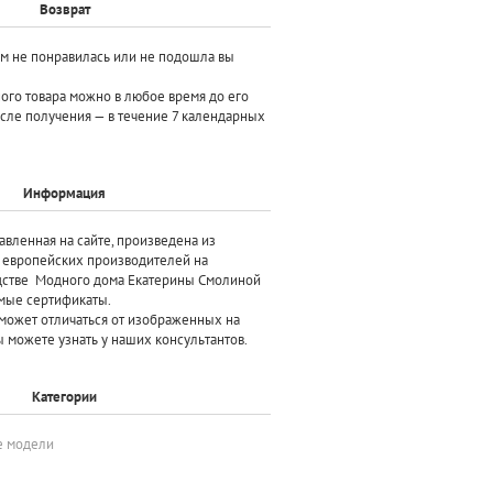
Возврат
ам не понравилась или не подошла вы
ного товара можно в любое время до его
осле получения — в течение 7 календарных
Информация
авленная на сайте, произведена
из
х европейских производителей
на
дстве Модного дома Екатерины Смолиной
мые сертификаты.
может отличаться от изображенных на
 можете узнать у наших консультантов.
Категории
е модели