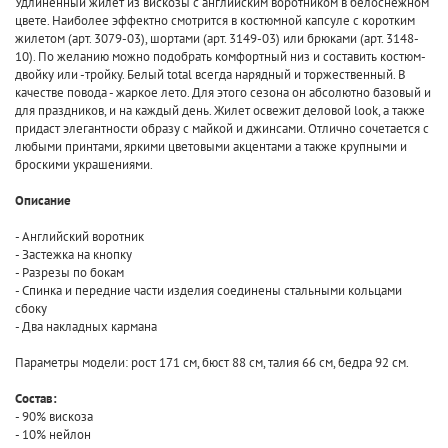
Удлиненный жилет из вискозы с английским воротником в белоснежном
цвете. Наиболее эффектно смотрится в костюмной капсуле с коротким
жилетом (арт. 3079-03), шортами (арт. 3149-03) или брюками (арт. 3148-
10). По желанию можно подобрать комфортный низ и составить костюм-
двойку или -тройку. Белый total всегда нарядный и торжественный. В
качестве повода - жаркое лето. Для этого сезона он абсолютно базовый и
для праздников, и на каждый день. Жилет освежит деловой look, а также
придаст элегантности образу с майкой и джинсами. Отлично сочетается с
любыми принтами, яркими цветовыми акцентами а также крупными и
броскими украшениями.
Описание
- Английский воротник
- Застежка на кнопку
- Разрезы по бокам
- Спинка и передние части изделия соединены стальными кольцами
сбоку
- Два накладных кармана
Параметры модели: рост 171 см, бюст 88 см, талия 66 см, бедра 92 см.
Состав:
- 90% вискоза
- 10% нейлон