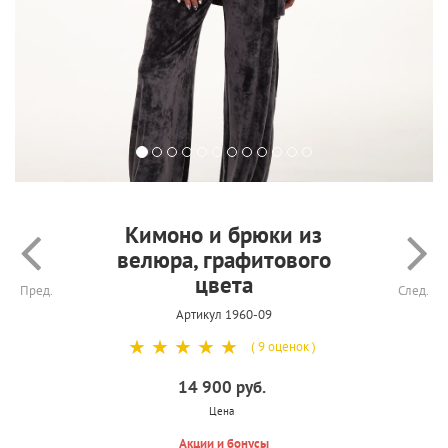
Кимоно и брюки из
велюра, графитового
цвета
Пред.
След.
Артикул 1960-09
☆
☆
☆
☆
☆
( 9 оценок )
14 900 руб.
Цена
Акции и бонусы