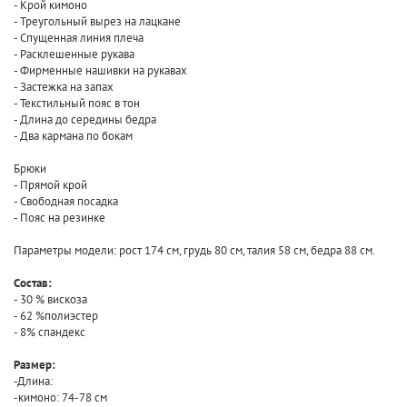
- Крой кимоно
- Треугольный вырез на лацкане
- Спущенная линия плеча
- Расклешенные рукава
- Фирменные нашивки на рукавах
- Застежка на запах
- Текстильный пояс в тон
- Длина до середины бедра
- Два кармана по бокам
Брюки
- Прямой крой
- Свободная посадка
- Пояс на резинке
Параметры модели: рост 174 см, грудь 80 см, талия 58 см, бедра 88 см.
Состав:
- 30 % вискоза
- 62 %полиэстер
- 8% спандекс
Размер:
-Длина:
-кимоно: 74-78 см