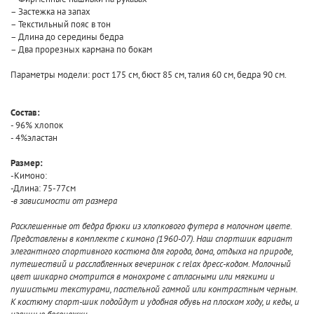
– Застежка на запах
– Текстильный пояс в тон
– Длина до середины бедра
– Два прорезных кармана по бокам
Параметры модели: рост 175 см, бюст 85 см, талия 60 см, бедра 90 см.
Состав:
- 96% хлопок
- 4%эластан
Размер:
-Кимоно:
-Длина: 75-77см
-в зависимости от размера
Расклешенные от бедра брюки из хлопкового футера в молочном цвете.
Представлены в комплекте с кимоно (1960-07). Наш спортшик вариант
элегантного спортивного костюма для города, дома, отдыха на природе,
путешествий и расслабленных вечеринок с relax дресс-кодом. Молочный
цвет шикарно смотрится в монохроме с атласными или мягкими и
пушистыми текстурами, пастельной гаммой или контрастным черным.
К костюму спорт-шик подойдут и удобная обувь на плоском ходу, и кеды, и