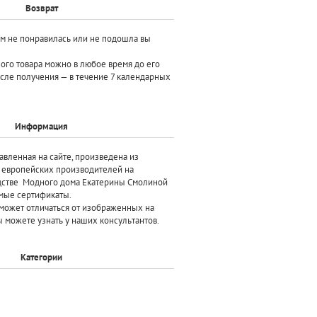
Возврат
ам не понравилась или не подошла вы
ного товара можно в любое время до его
осле получения — в течение 7 календарных
Информация
авленная на сайте, произведена
из
х европейских производителей
на
дстве Модного дома Екатерины Смолиной
мые сертификаты.
может отличаться от изображенных на
 можете узнать у наших консультантов.
Категории