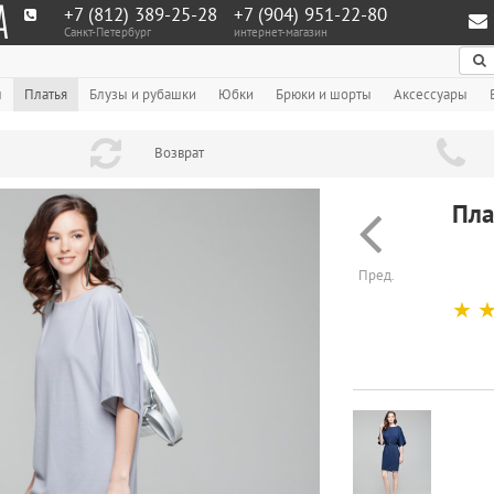
+7 (812) 389-25-28
+7 (904) 951‑22‑80
Санкт-Петербург
интернет-магазин
По
ы
Платья
Блузы и рубашки
Юбки
Брюки и шорты
Аксессуары
Возврат
Пла
Пред.
☆