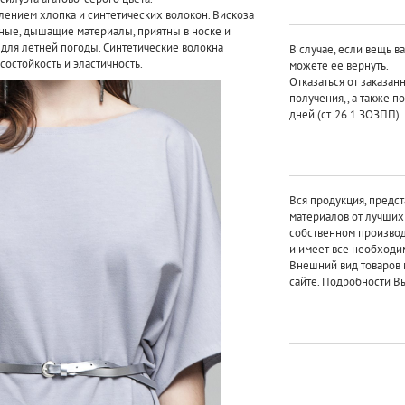
лением хлопка и синтетических волокон. Вискоза
ьные, дышащие материалы, приятны в носке и
для летней погоды. Синтетические волокна
В случае, если вещь в
состойкость и эластичность.
можете ее вернуть.
Отказаться от заказан
получения,, а также п
дней (ст. 26.1 ЗОЗПП).
Вся продукция, предст
материалов от лучши
собственном произво
и имеет все необходи
Внешний вид товаров 
сайте. Подробности Вы