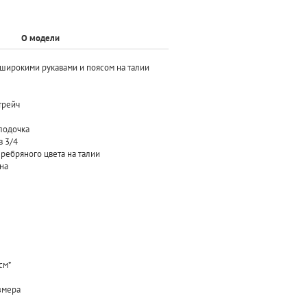
О модели
 широкими рукавами и поясом на талии
трейч
 лодочка
в 3/4
ребряного цвета на талии
на
см*
азмера