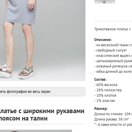
Трикотажное платье с
Описание:
- из вискозной ткани с
- свободный силуэт
- классический вырез
- цельнокроеный рука
- кожаный ремешок се
- юбка длиной до коле
Состав:
- 60% вискоза
- 28% полиэстер
еть фотографии во весь экран
- 10% хлопок
- 2% эластан
Размер:
платье с широкими рукавами
Длина по спинке: 104 
поясом на талии
Длина рукава: 38 см*
* - в зависимости от р