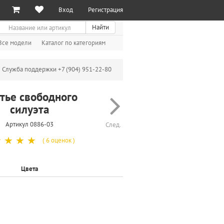
Вход
Регистрация
иск
Найти
Все модели
Каталог по категориям
Служба поддержки +7 (904) 951-22-80
тье свободного
силуэта
Артикул 0886-03
След.
☆
☆
☆
☆
( 6 оценок )
Цвета