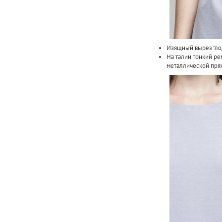
Изящный вырез "лод
На талии тонкий ре
металлической пря