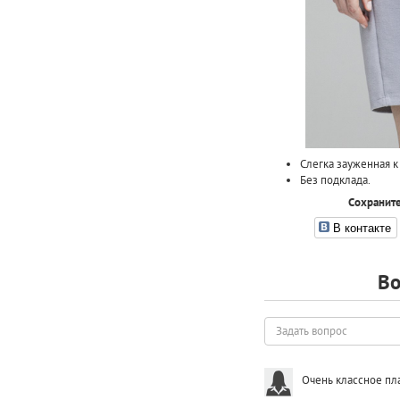
Слегка зауженная к
Без подклада.
Сохраните
В контакте
Во
Задать
вопрос
Очень классное пла