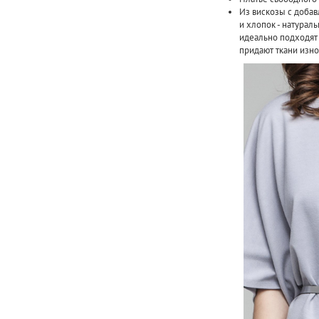
Из вискозы с добав
и хлопок - натурал
идеально подходят 
придают ткани изно