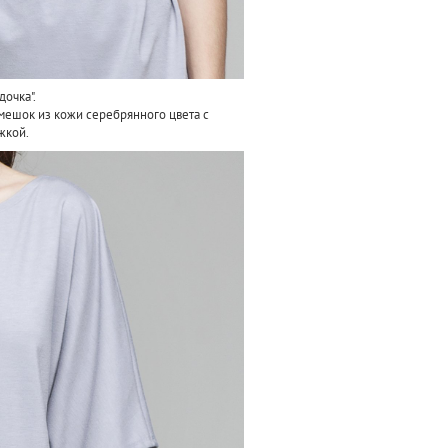
очка".
мешок из кожи серебрянного цвета с
жкой.