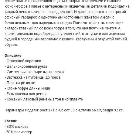
Яркое платье цикламенового цвета с открытыми плечами и пышной
юбкой-гофре. Платье с интересными акцентными деталями подойдет на
каждый день в качестве повседневного. И даже впишется в не строгий
офисный гардероб с однотонным костюмным жакетом. А если с
белоснежным - для нарядных выходов. Помимо эффектных летящих
складок главный плюс юбки гофре в том, что она почти не мнется. А
значит идеально подойдет для путешествий, в отпуске и для активных
будней в городе. Универсально с кедами, каблуками и открытой летней
обувью.
Описание
- Отложной воротник
- Цельнокроенный рукав
- Симметричные вырезы на плечах
- Застежка на пуговицы до пояса
- Пояс на резинке
- Юбка-гофре длины миди
- Есть шлевки для ремня
- Кожаный лаковый ремень в тон в комплекте
Параметры модели: рост 171 см, бюст 88 см, талия 66 см, бедра 92 см.
Состав:
- 30% вискоза
-70% полиэстер