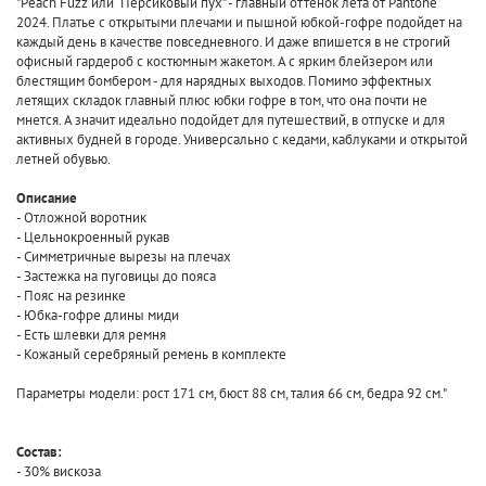
"Peach Fuzz или “Персиковый пух” - главный оттенок лета от Pantone
2024. Платье с открытыми плечами и пышной юбкой-гофре подойдет на
каждый день в качестве повседневного. И даже впишется в не строгий
офисный гардероб с костюмным жакетом. А с ярким блейзером или
блестящим бомбером - для нарядных выходов. Помимо эффектных
летящих складок главный плюс юбки гофре в том, что она почти не
мнется. А значит идеально подойдет для путешествий, в отпуске и для
активных будней в городе. Универсально с кедами, каблуками и открытой
летней обувью.
Описание
- Отложной воротник
- Цельнокроенный рукав
- Симметричные вырезы на плечах
- Застежка на пуговицы до пояса
- Пояс на резинке
- Юбка-гофре длины миди
- Есть шлевки для ремня
- Кожаный серебряный ремень в комплекте
Параметры модели: рост 171 см, бюст 88 см, талия 66 см, бедра 92 см."
Состав:
- 30% вискоза