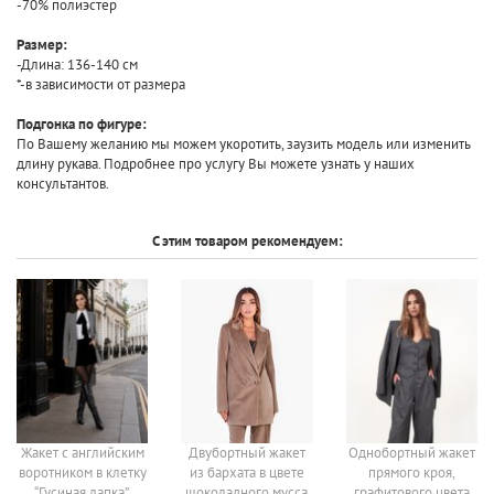
-70% полиэстер
Размер:
-Длина: 136-140 см
*-в зависимости от размера
Подгонка по фигуре:
По Вашему желанию мы можем укоротить, заузить модель или изменить
длину рукава. Подробнее про услугу Вы можете узнать у наших
консультантов.
С этим товаром рекомендуем:
Жакет с английским
Двубортный жакет
Однобортный жакет
воротником в клетку
из бархата в цвете
прямого кроя,
“Гусиная лапка”,
шоколадного мусса
графитового цвета