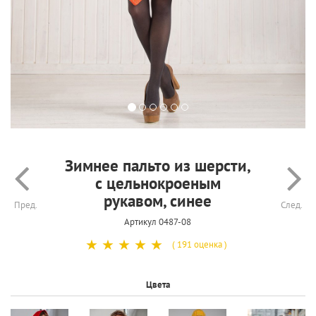
Зимнее пальто из шерсти,
с цельнокроеным
рукавом, синее
Пред.
След.
Артикул 0487-08
☆
☆
☆
☆
☆
( 191 оценка )
Цвета