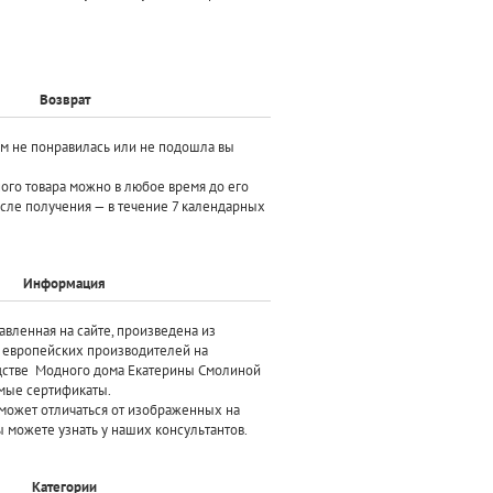
Возврат
ам не понравилась или не подошла вы
ного товара можно в любое время до его
осле получения — в течение 7 календарных
Информация
авленная на сайте, произведена
из
х европейских производителей
на
дстве Модного дома Екатерины Смолиной
мые сертификаты.
может отличаться от изображенных на
 можете узнать у наших консультантов.
Категории