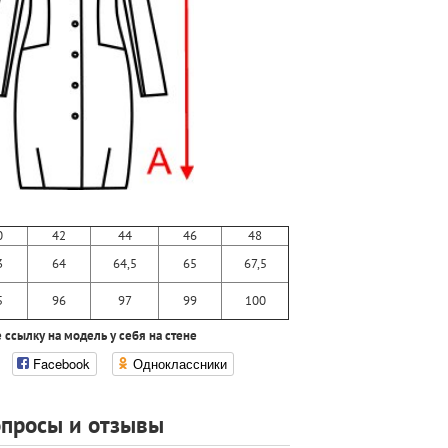
0
42
44
46
48
3
64
64,5
65
67,5
5
96
97
99
100
 ссылку на модель у себя на стене
Facebook
Одноклассники
просы и отзывы