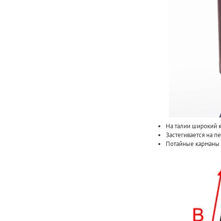
На талии широкий к
Застегивается на п
Потайные карманы 