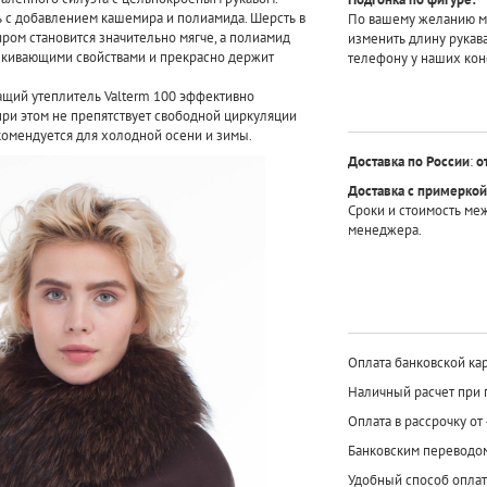
ь с добавлением кашемира и полиамида. Шерсть в
По вашему желанию мы
ром становится значительно мягче, а полиамид
изменить длину рукав
лкивающими свойствами и прекрасно держит
телефону у наших кон
ий утеплитель Valterm 100 эффективно
при этом не препятствует свободной циркуляции
комендуется для холодной осени и зимы.
Доставка по России
:
о
Доставка с примеркой
Сроки и стоимость ме
менеджера.
Оплата банковской кар
Наличный расчет при 
Оплата в рассрочку от
Банковским переводо
Удобный способ оплат