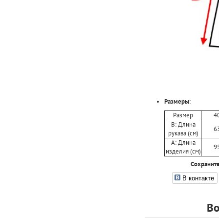
Размеры
:
Размер
4
B: Длина
6
рукава (см)
A: Длина
9
изделия (см)
Сохраните
В контакте
Во