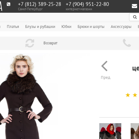
+7 (812) 389-25-28
+7 (904) 951‑22‑80
Санкт-Петербург
интернет-магазин
По
ы
Платья
Блузы и рубашки
Юбки
Брюки и шорты
Аксессуары
Возврат
ц
Пред.
☆
☆