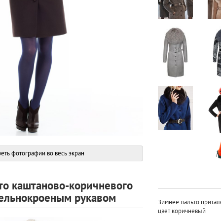
еть фотографии во весь экран
то каштаново-коричневого
цельнокроеным рукавом
Зимнее пальто притал
цвет коричневый