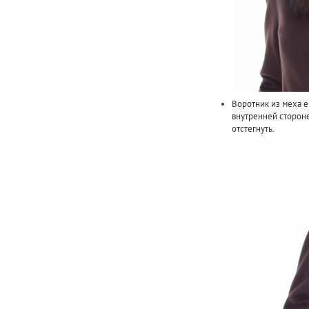
Воротник из меха е
внутренней сторон
отстегнуть.