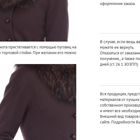
оформления заказа.
В случае, если вещь в
нота пристегивается с помощью пуговиц на
можете ее вернуть.
е горловой стойки. При желании его можно
Отказаться от заказан
получения,, а также п
дней (ст. 26.1 ЗОЗПП).
Вся продукция, предст
материалов от лучши
собственном произво
и имеет все необходи
Внешний вид товаров 
сайте. Подробности Вы