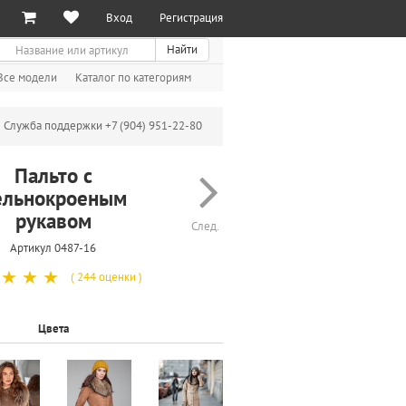
Вход
Регистрация
иск
Найти
Все модели
Каталог по категориям
Служба поддержки +7 (904) 951-22-80
Пальто с
ельнокроеным
рукавом
След.
Артикул 0487-16
☆
☆
☆
( 244 оценки )
Цвета