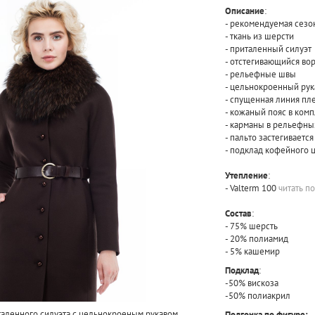
Описание
:
- рекомендуемая сезон
- ткань из шерсти
- приталенный силуэт
- отстегивающийся вор
- рельефные швы
- цельнокроенный рук
- спущенная линия пл
- кожаный пояс в ком
- карманы в рельефны
- пальто застегиваетс
- подклад кофейного 
Утепление
:
- Valterm 100
читать п
Состав
:
- 75% шерсть
- 20% полиамид
- 5% кашемир
Подклад
:
-50% вискоза
-50% полиакрил
таленного силуэта с цельнокроеным рукавом.
Подгонка по фигуре: