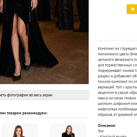
Комплект из струящег
полночного цвета. Вме
цельного вечернего пл
для торжественных сл
подчеркивает линию т
разрез и добавляет об
Носите комплект по о
вариаций: топ с кругл
акцентом в casual-об
еть фотографии во весь экран
макси на запах можно
шелком, шифоном или 
невесомые комбинации
этим товаром рекомендуем:
образов, от дневной 
Описание:
Топ
- Круглый вырез