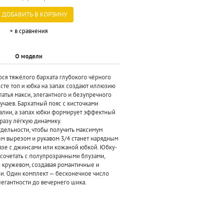
ДОБАВИТЬ В КОРЗИНУ
+ в сравнения
О модели
ося тяжёлого бархата глубокого чёрного
сте топ и юбка на запах создают иллюзию
атья макси, элегантного и безупречного
учаев. Бархатный пояс с кисточками
алии, а запах юбки формирует эффектный
разу лёгкую динамику.
тдельности, чтобы получить максимум
ым вырезом и рукавом 3/4 станет нарядным
разе с джинсами или кожаной юбкой. Юбку-
 сочетать с полупрозрачными блузами,
кружевом, создавая романтичные и
. Один комплект — бесконечное число
элегантности до вечернего шика.