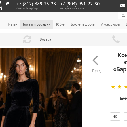
+7 (812) 389-25-28
+7 (904) 951‑22‑80
Санкт-Петербург
интернет-магазин
По
ы
Платья
Блузы и рубашки
Юбки
Брюки и шорты
Аксессуары
Возврат
Ком
ю
«Бар
Пред.
☆
☆
13 9
40