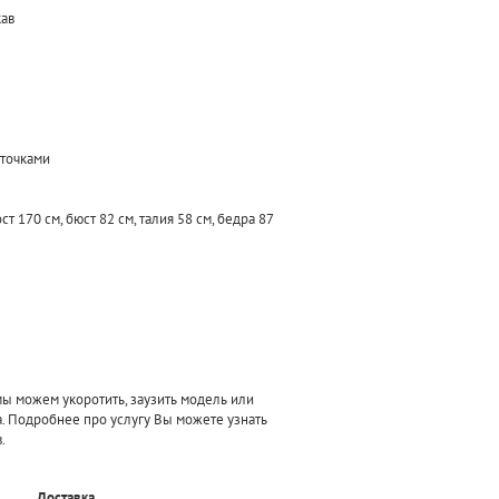
кав
сточками
т 170 см, бюст 82 см, талия 58 см, бедра 87
 можем укоротить, заузить модель или
а. Подробнее про услугу Вы можете узнать
.
Доставка