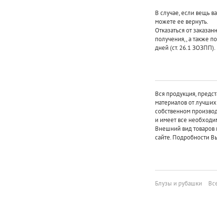
В случае, если вещь в
можете ее вернуть.
Отказаться от заказан
получения,, а также п
дней (ст. 26.1 ЗОЗПП).
Вся продукция, предст
материалов от лучши
собственном произво
и имеет все необходи
Внешний вид товаров 
сайте. Подробности Вы
Блузы и рубашки
Вс