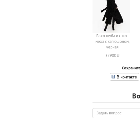
Бохо шуба из эко-
меха с капюшоном,
черная
37900 ₽
Сохраните
В контакте
Во
Задать
вопрос