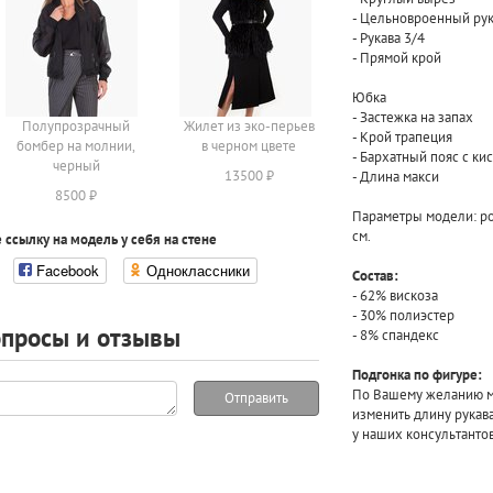
- Цельновроенный ру
- Рукава 3/4
- Прямой крой
Юбка
- Застежка на запах
Полупрозрачный
Жилет из эко-перьев
- Крой трапеция
бомбер на молнии,
в черном цвете
- Бархатный пояс с ки
черный
13500 ₽
- Длина макси
8500 ₽
Параметры модели: рос
см.
 ссылку на модель у себя на стене
Facebook
Одноклассники
Состав:
- 62% вискоза
- 30% полиэстер
просы и отзывы
- 8% спандекс
Подгонка по фигуре:
По Вашему желанию мы
Отправить
изменить длину рукав
у наших консультантов