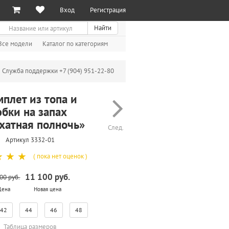
Вход
Регистрация
иск
Найти
Все модели
Каталог по категориям
Служба поддержки +7 (904) 951-22-80
плет из топа и
бки на запах
хатная полночь»
След.
Артикул 3332-01
☆
☆
☆
( пока нет оценок )
11 100 руб.
00 руб.
Цена
Новая цена
42
44
46
48
Таблица размеров