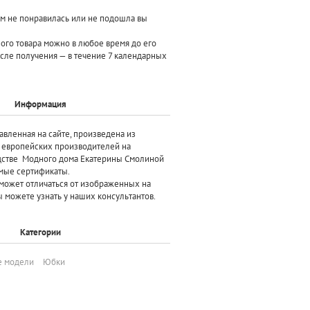
ам не понравилась или не подошла вы
ного товара можно в любое время до его
осле получения — в течение 7 календарных
Информация
авленная на сайте, произведена
из
х европейских производителей
на
дстве Модного дома Екатерины Смолиной
мые сертификаты.
может отличаться от изображенных на
 можете узнать у наших консультантов.
Категории
е модели
Юбки