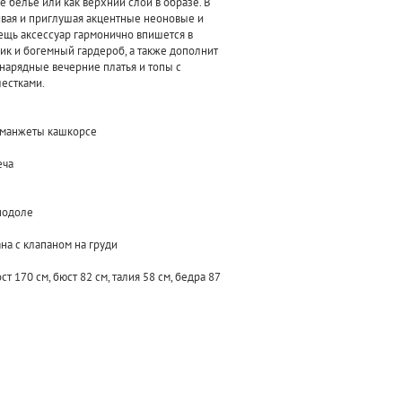
 белье или как верхний слой в образе. В
аивая и приглушая акцентные неоновые и
вещь аксессуар гармонично впишется в
к и богемный гардероб, а также дополнит
 нарядные вечерние платья и топы с
блестками.
и манжеты кашкорсе
еча
 подоле
на с клапаном на груди
т 170 см, бюст 82 см, талия 58 см, бедра 87