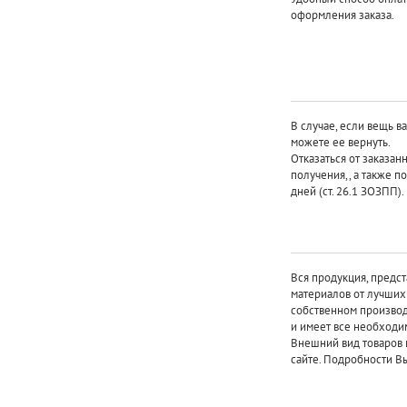
оформления заказа.
В случае, если вещь в
можете ее вернуть.
Отказаться от заказан
получения,, а также п
дней (ст. 26.1 ЗОЗПП).
Вся продукция, предст
материалов от лучши
собственном произво
и имеет все необходи
Внешний вид товаров 
сайте. Подробности Вы