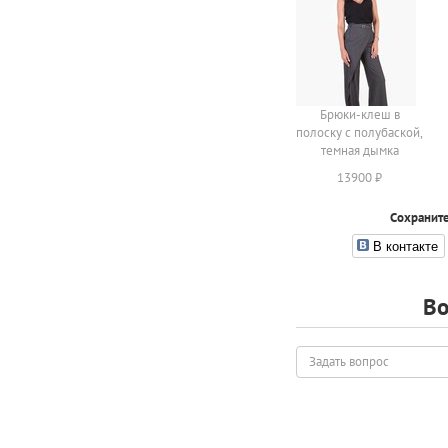
Брюки-клеш в
полоску с полубаской,
темная дымка
13900 ₽
Сохраните
В контакте
Во
Задать
вопрос