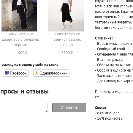
кружевное или базовое
total black или успок
яркие оттенки. Такая 
повседневный спортши
театральные аутфиты,
богатой текстурой и 
Брюки-клеш из
Юбка-гофре со
Описание:
джерси со стрелками,
съемной баской,
- Воротничок, подол 
черные
черная
- Свободный крой
11900 ₽
7900 ₽
- Спущенная линия пл
- Втачные рукава
 ссылку на модель у себя на стене
- Сборка на манжетах
- Сборка и кулиска на
Facebook
Одноклассники
- Застежка на молнию
- Два накладные карма
просы и отзывы
Параметры модели: рос
см.
Отправить
Состав:
- 84% лиоцелл
- 16% полиэстер