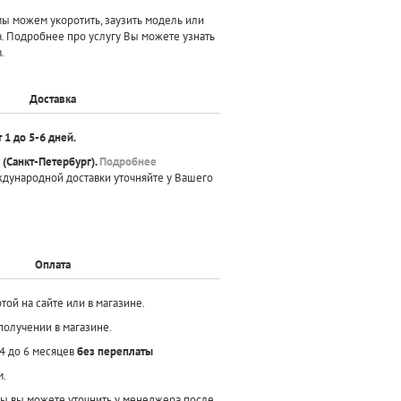
 можем укоротить, заузить модель или
а. Подробнее про услугу Вы можете узнать
.
Доставка
т 1 до 5-6 дней.
(Санкт-Петербург).
Подробнее
ждународной доставки уточняйте у Вашего
Оплата
той на сайте или в магазине.
получении в магазине.
 4 до 6 месяцев
без переплаты
м.
ы вы можете уточнить у менеджера после