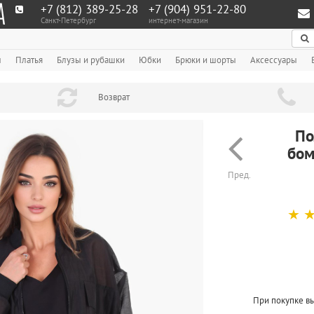
+7 (812) 389-25-28
+7 (904) 951‑22‑80
Санкт-Петербург
интернет-магазин
По
ы
Платья
Блузы и рубашки
Юбки
Брюки и шорты
Аксессуары
Возврат
По
бом
Пред.
☆
При покупке в