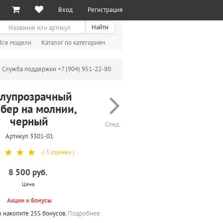
Вход
Регистрация
иск
Найти
Все модели
Каталог по категориям
Служба поддержки +7 (904) 951-22-80
лупрозрачный
бер на молнии,
черный
След.
Артикул 3301-01
☆
☆
☆
☆
( 3 оценки )
8 500 руб.
Цена
Акции и бонусы
ы накопите 255 бонусов.
Подробнее.