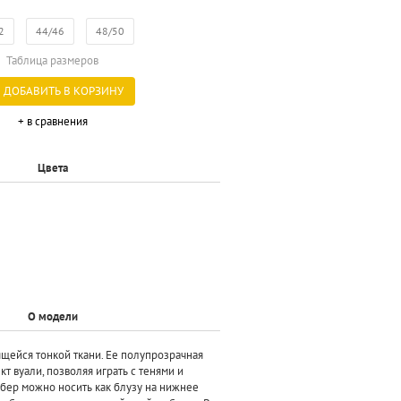
2
44/46
48/50
Таблица размеров
ДОБАВИТЬ В КОРЗИНУ
+ в сравнения
Цвета
О модели
ящейся тонкой ткани. Ее полупрозрачная
кт вуали, позволяя играть с тенями и
бер можно носить как блузу на нижнее