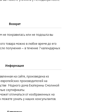
Возврат
ам не понравилась или не подошла вы
ного товара можно в любое время до его
осле получения — в течение 7 календарных
Информация
авленная на сайте, произведена
из
х европейских производителей
на
дстве Модного дома Екатерины Смолиной
мые сертификаты.
может отличаться от изображенных на
 можете узнать у наших консультантов.
Категории