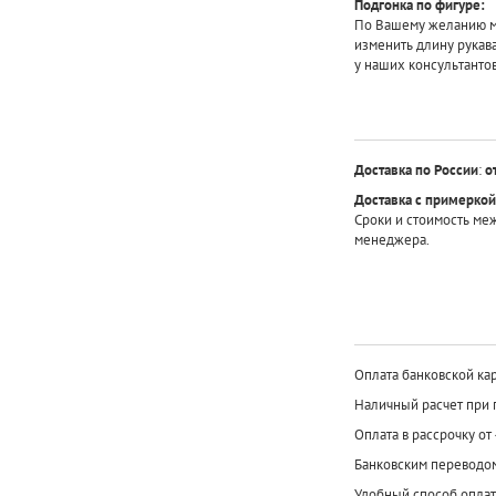
Подгонка по фигуре:
По Вашему желанию мы
изменить длину рукав
у наших консультантов
Доставка по России
:
о
Доставка с примеркой
Сроки и стоимость ме
менеджера.
Оплата банковской кар
Наличный расчет при 
Оплата в рассрочку от
Банковским переводо
Удобный способ оплат