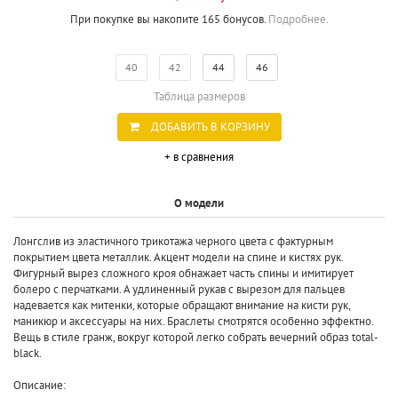
При покупке вы накопите 165 бонусов.
Подробнее.
40
42
44
46
Таблица размеров
ДОБАВИТЬ В КОРЗИНУ
+ в сравнения
О модели
Лонгслив из эластичного трикотажа черного цвета с фактурным
покрытием цвета металлик. Акцент модели на спине и кистях рук.
Фигурный вырез сложного кроя обнажает часть спины и имитирует
болеро с перчатками. А удлиненный рукав с вырезом для пальцев
надевается как митенки, которые обращают внимание на кисти рук,
маникюр и аксессуары на них. Браслеты смотрятся особенно эффектно.
Вещь в стиле гранж, вокруг которой легко собрать вечерний образ total-
black.
Описание: