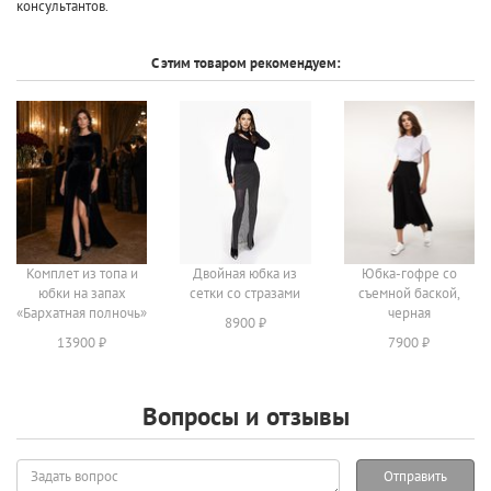
консультантов.
С этим товаром рекомендуем:
Комплет из топа и
Двойная юбка из
Юбка-гофре со
юбки на запах
сетки со стразами
съемной баской,
«Бархатная полночь»
черная
8900 ₽
13900 ₽
7900 ₽
Вопросы и отзывы
Задать
Отправить
вопрос