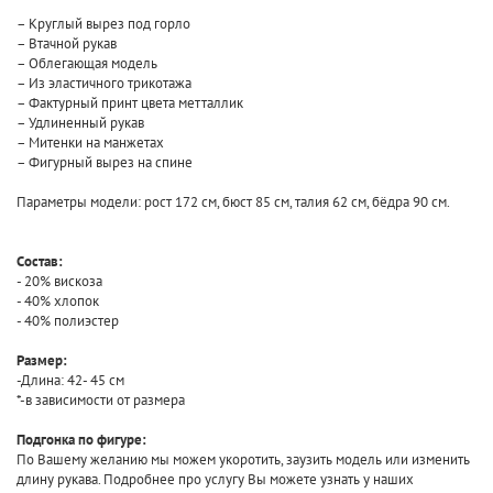
– Круглый вырез под горло
– Втачной рукав
– Облегающая модель
– Из эластичного трикотажа
– Фактурный принт цвета метталлик
– Удлиненный рукав
– Митенки на манжетах
– Фигурный вырез на спине
Параметры модели: рост 172 см, бюст 85 см, талия 62 см, бёдра 90 см.
Состав:
- 20% вискоза
- 40% хлопок
- 40% полиэстер
Размер:
-Длина: 42- 45 cм
*-в зависимости от размера
Подгонка по фигуре:
По Вашему желанию мы можем укоротить, заузить модель или изменить
длину рукава. Подробнее про услугу Вы можете узнать у наших