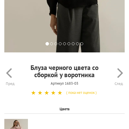
Блуза черного цвета со
сборкой у воротника
Артикул 1683-03
Пред.
След.
☆
☆
☆
☆
☆
( пока нет оценок )
Цвета