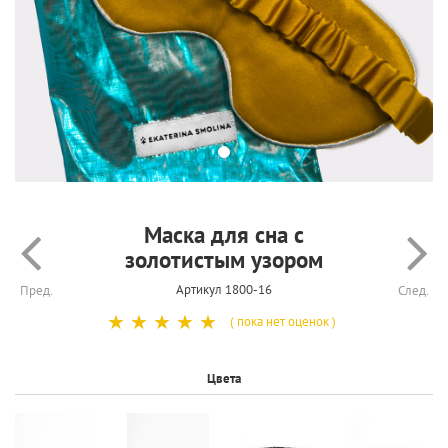
Маска для сна с
золотистым узором
Артикул 1800-16
Пред.
След.
☆
☆
☆
☆
☆
( пока нет оценок )
Цвета