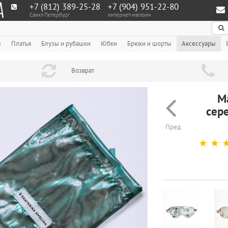
+7 (812) 389-25-28
+7 (904) 951‑22‑80
Санкт-Петербург
интернет-магазин
По
ы
Платья
Блузы и рубашки
Юбки
Брюки и шорты
Аксессуары
Возврат
М
сер
Пред.
☆
☆