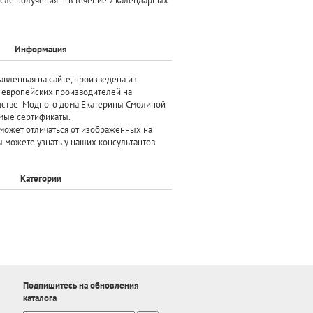
осле получения — в течение 7 календарных
Информация
авленная на сайте, произведена
из
х европейских производителей
на
дстве Модного дома Екатерины Смолиной
мые сертификаты.
может отличаться от изображенных на
 можете узнать у наших консультантов.
Категории
Подпишитесь на обновления
каталога