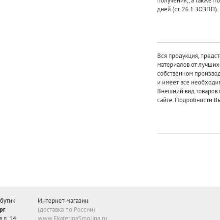
получения,, а также п
дней (ст. 26.1 ЗОЗПП).
Вся продукция, предст
материалов от лучши
собственном произво
и имеет все необходи
Внешний вид товаров 
сайте. Подробности Вы
бутик
Интернет-магазин
рг
(доставка по России)
 д. 14
www.EkaterinaSmolina.ru