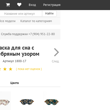
Вход
Регистрация
иск
Найти
Все модели
Каталог по категориям
Служба поддержки +7 (904) 951-22-80
аска для сна с
ебряным узором
Артикул 1800-17
След.
☆
☆
☆
( пока нет оценок )
Цвета