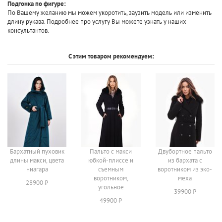
Подгонка по фигуре:
По Вашему желанию мы можем укоротить, заузить модель или изменить
длину рукава. Подробнее про услугу Вы можете узнать у наших
консультантов.
С этим товаром рекомендуем:
Бархатный пуховик
Пальто с макси
Двубортное пальто
длины макси, цвета
юбкой-плиссе и
из бархата с
ниагара
съемным
воротником из эко-
воротником,
меха
28900 ₽
угольное
39900 ₽
49900 ₽