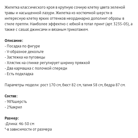
Жилетка классического кроя в крупную сочную клетку цвета зеленой
травы и насыщенной лазури. Жилетка из костюмной шерсти в
интересную клетку ярких оттенков неординарно дополнит образы в
стиле преппи. Наиболее эффектно с юбкой в тотал принт (арт. 3235-05), а
также с casual джинсами и вязаным трикотажем.
Описание:
- Посадка по фигуре
- V-образное декольте
- Застежка на пуговицы
- Хлястик на спинке регулирует ширину пряжкой
- Два кармашка с полочкой спереди
- Есть подкладка
Параметры модели: рост 170 см, бюст 82 см, талия 58 см, бедра 87 см.
Состав:
- 98%шерсть
- 2%акрил
Размер:
-Длина: 46-50 см
*-в зависимости от размера