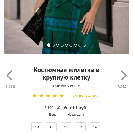
Костюмная жилетка в
крупную клетку
Артикул 3091-05
Пред.
След.
☆
☆
☆
☆
☆
( пока нет оценок )
6 500 руб.
7 900 руб.
Цена
Новая цена
40
42
44
46
48