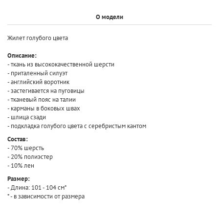
О модели
Жилет голубого цвета
Описание:
- ткань из высококачественной шерсти
- приталенный силуэт
- английский воротник
- застегивается на пуговицы
- тканевый пояс на талии
- карманы в боковых швах
- шлица сзади
- подкладка голубого цвета с серебристым кантом
Состав:
- 70% шерсть
- 20% полиэстер
- 10% лен
Размер:
- Длина: 101 - 104 см*
* - в зависимости от размера