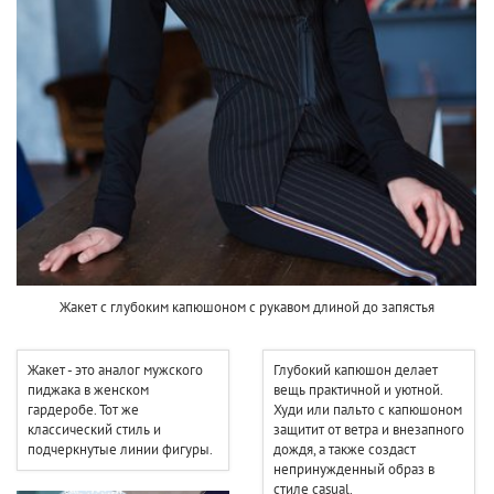
Жакет с глубоким капюшоном с рукавом длиной до запястья
Жакет - это аналог мужского
Глубокий капюшон делает
пиджака в женском
вещь практичной и уютной.
гардеробе. Тот же
Худи или пальто с капюшоном
классический стиль и
защитит от ветра и внезапного
подчеркнутые линии фигуры.
дождя, а также создаст
непринужденный образ в
стиле casual.