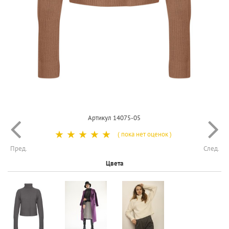
Артикул 14075-05
☆
☆
☆
☆
☆
( пока нет оценок )
Пред.
След.
Цвета