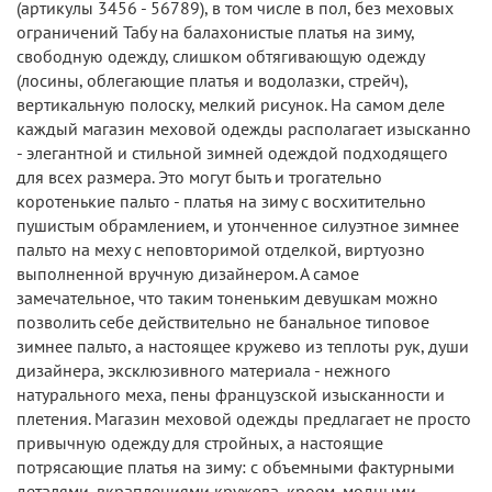
(артикулы 3456 - 56789), в том числе в пол, без меховых
ограничений Табу на балахонистые платья на зиму,
свободную одежду, слишком обтягивающую одежду
(лосины, облегающие платья и водолазки, стрейч),
вертикальную полоску, мелкий рисунок. На самом деле
каждый магазин меховой одежды располагает изысканно
- элегантной и стильной зимней одеждой подходящего
для всех размера. Это могут быть и трогательно
коротенькие пальто - платья на зиму с восхитительно
пушистым обрамлением, и утонченное силуэтное зимнее
пальто на меху с неповторимой отделкой, виртуозно
выполненной вручную дизайнером. А самое
замечательное, что таким тоненьким девушкам можно
позволить себе действительно не банальное типовое
зимнее пальто, а настоящее кружево из теплоты рук, души
дизайнера, эксклюзивного материала - нежного
натурального меха, пены французской изысканности и
плетения. Магазин меховой одежды предлагает не просто
привычную одежду для стройных, а настоящие
потрясающие платья на зиму: с объемными фактурными
деталями, вкраплениями кружева, кроем, модными