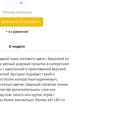
40
Таблица размеров
ДОБАВИТЬ В КОРЗИНУ
+ в сравнения
О модели
адкой ткани лилового цвета с бахромой по
й и уютный широкий палантин в интересном
ы с однотонной и принтованной верхней
еткой. Выгодно подойдет серой и
кже более контрастным коричневым,
зеленым цветам. Широкий палантин можно
качестве дополнительного слоя или
д пояс пальто или куртки, играя с
аз более элегантным. Размер 68×180 см.