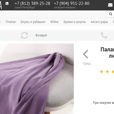
+7 (812) 389-25-28
+7 (904) 951‑22‑80
Санкт-Петербург
интернет-магазин
По
ы
Платья
Блузы и рубашки
Юбки
Брюки и шорты
Аксессуары
Возврат
Пала
л
Пред.
☆
☆
При покупке в