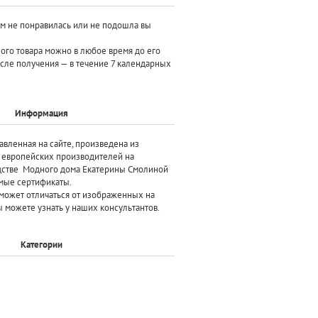
ам не понравилась или не подошла вы
ного товара можно в любое время до его
осле получения — в течение 7 календарных
Информация
авленная на сайте, произведена
из
х европейских производителей
на
дстве Модного дома Екатерины Смолиной
мые сертификаты.
может отличаться от изображенных на
 можете узнать у наших консультантов.
Категории