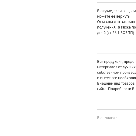
В случае, если вещь в
можете ее вернуть.
Отказаться от заказан
получения,, а также п
дней (ст. 26.1 ЗОЗПП).
Вся продукция, предст
материалов от лучши
собственном произво
и имеет все необходи
Внешний вид товаров 
сайте. Подробности Вы
Все модели