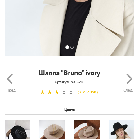
Шляпа "Bruno" ivory
Артикул 2605-10
Пред.
След.
☆
☆
☆
☆
☆
( 6 оценок )
Цвета