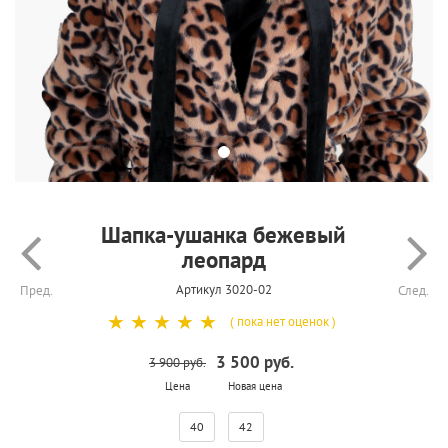
Шапка-ушанка бежевый
леопард
Артикул 3020-02
Пред.
След.
☆
☆
☆
☆
☆
( пока нет оценок )
3 500 руб.
3 900 руб.
Цена
Новая цена
40
42