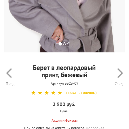
Берет в леопардовый
принт, бежевый
Артикул 3323-09
Пред.
След.
☆
☆
☆
☆
☆
( пока нет оценок )
2 900 руб.
Цена
Акции и бонусы
При покупке вы накопите 87 бонусов.
Подробнее.