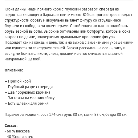
Юбка длины миди прямого кроя с глубоким разрезом спереди из
водоотталкивающего бархата в цвете мокко. Юбка строгого кроя придаст
структурности образу и визуально вытянет фигуру со струящимися
блузами и свободными джемперами. С этой моделью важно подобрать
обувь верной высоты. Высокие ботильоны или ботфорты, которые юбка
закроет по длине, подчеркивая правильные пропорции фигуры.
Подойдет как на каждый день, так и на выход с акцентными украшениями
или пушистыми текстурами тканей. Бархат рассчитан на осень, зиму и
весну, не боится слякоти, снега, дождей и легко очищается влажной
натуральной щеткой.
Описание:
– Прямой крой
– Глубокий разрез спереди
– Два прорезных кармана
– Застежка на молнию сбоку
– Есть шлевки для ремня
Параметры модели: рост 174 см, грудь 80 см, талия 58 см, бедра 88 см.
Состав:
- 60 % вискоза
- 40 %полиэстер