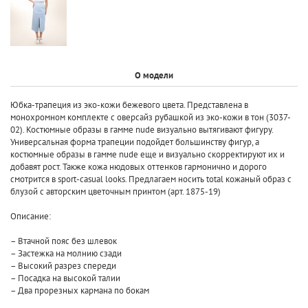
О модели
Юбка-трапеция из эко-кожи бежевого цвета. Представлена в
монохромном комплекте с оверсайз рубашкой из эко-кожи в тон (3037-
02). Костюмные образы в гамме nude визуально вытягивают фигуру.
Универсальная форма трапеции подойдет большинству фигур, а
костюмные образы в гамме nude еще и визуально скорректируют их и
добавят рост. Также кожа нюдовых оттенков гармонично и дорого
смотрится в sport-casual looks. Предлагаем носить total кожаный образ с
блузой с авторским цветочным принтом (арт. 1875-19)
Описание:
– Втачной пояс без шлевок
– Застежка на молнию сзади
– Высокий разрез спереди
– Посадка на высокой талии
– Два прорезных кармана по бокам