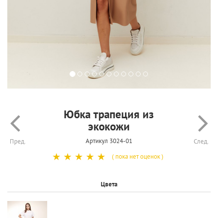
Юбка трапеция из
экокожи
Артикул 3024-01
Пред.
След.
☆
☆
☆
☆
☆
( пока нет оценок )
Цвета