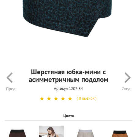
Шерстяная юбка-мини с
асимметричным подолом
Артикул 1207-34
Пред.
След.
☆
☆
☆
☆
☆
( 8 оценок )
Цвета