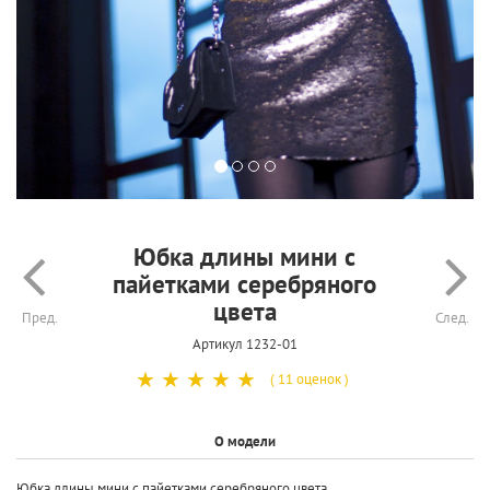
Юбка длины мини с
пайетками серебряного
цвета
Пред.
След.
Артикул 1232-01
☆
☆
☆
☆
☆
( 11 оценок )
О модели
Юбка длины мини с пайетками серебряного цвета