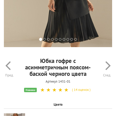
Юбка гофре с
асимметричным поясом-
баской черного цвета
Пред.
След.
Артикул 1431-01
☆
☆
☆
☆
☆
( 14 оценок )
Новинка
Цвета