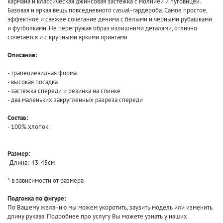
кармана и классическая джинсовая застежка с молнией и пуговицей.
Базовая и яркая вещь повседневного casual-гардероба. Самое простое,
эффектное и свежее сочетание денима с белыми и черными рубашками
и футболками. Не перегружая образ излишними деталями, отлично
сочетается и с крупными яркими принтами
Описание:
- трапециевидная форма
- высокая посадка
- застежка спереди и резинка на спинке
- два маленьких закругленных разреза спереди
Состав:
- 100% хлопок
Размер:
-Длина:-43-45см
*-в зависимости от размера
Подгонка по фигуре:
По Вашему желанию мы можем укоротить, заузить модель или изменить
длину рукава. Подробнее про услугу Вы можете узнать у наших