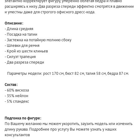
элегантно корректирует фигуру, умеренно облегая бедра и плавно
расширяясь к низу. Два разреза спереди эффектно смотрятся в движении
и уместны даже для строгого офисного дресс-кода.
Описание:
- Длина средняя
- Посадка на талии
- Застежка на потайную молнию сбоку
- Шлевки для ремня
- Крой из шести клиньев
- Силуэт трапеция
- Два разреза спереди
Параметры модели: рост 170 см, бюст 82 см, талия 58 см, бедра 87 см.
Состав:
- 60% вискоза
- 35% нейлон
- 5% спандекс
Подгонка по фигуре:
По Вашему желанию мы можем укоротить, заузить модель или изменить
длину рукава. Подробнее про услугу Вы можете узнать у наших
консультантов