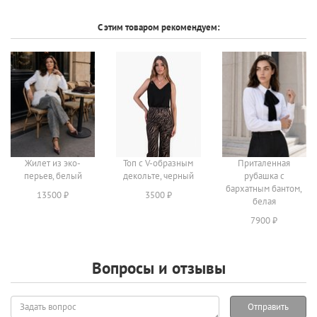
С этим товаром рекомендуем:
Жилет из эко-
Топ с V-образным
Приталенная
перьев, белый
декольте, черный
рубашка с
бархатным бантом,
13500 ₽
3500 ₽
белая
7900 ₽
Вопросы и отзывы
Задать
Отправить
вопрос