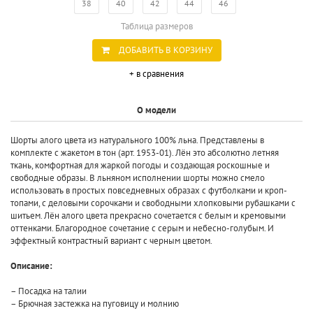
38
40
42
44
46
Таблица размеров
ДОБАВИТЬ В КОРЗИНУ
+ в сравнения
О модели
Шорты алого цвета из натурального 100% льна. Представлены в
комплекте с жакетом в тон (арт. 1953-01). Лён это абсолютно летняя
ткань, комфортная для жаркой погоды и создающая роскошные и
свободные образы. В льняном исполнении шорты можно смело
использовать в простых повседневных образах с футболками и кроп-
топами, с деловыми сорочками и свободными хлопковыми рубашками с
шитьем. Лён алого цвета прекрасно сочетается с белым и кремовыми
оттенками. Благородное сочетание с серым и небесно-голубым. И
эффектный контрастный вариант с черным цветом.
Описание:
– Посадка на талии
– Брючная застежка на пуговицу и молнию