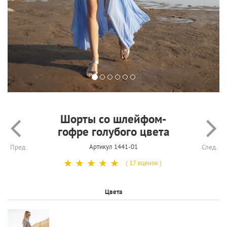
Шорты со шлейфом-
гофре голубого цвета
Артикул 1441-01
Пред.
След.
☆
☆
☆
☆
☆
( 17 оценок )
Цвета