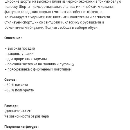
Широкие шорты на высокой талии из черной эко-кожи в тонкую белую
полоску. Шорты - комфортная альтернатива мини-юбкам. А кожаная
фактура в городских шортах смотрится особенно эффектно.
Комбинируем с черными или цветными колготками и легинсами.
Стилизуем спортшик со свитшотами, классику с рубашками и
романтичными блузами. Полная свобода в выборе обуви.
Описание:
– высокая посадка
– защипы у талии
– два прорезных кармана
– брючная застежка на молнию и пуговицу
– пояс-резинка с фирменным логотипом
Состав:
- 35 % вискоза
- 65 % полиуретан
Размер:
-Длина:41-44 см
*-в зависимости от размера
Подгонка по фигуре: