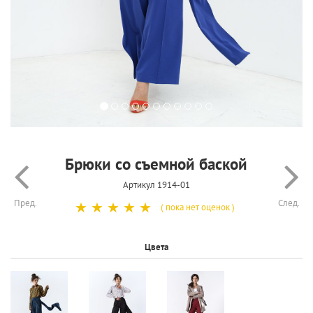
Брюки со съемной баской
Артикул 1914-01
Пред.
След.
☆
☆
☆
☆
☆
( пока нет оценок )
Цвета