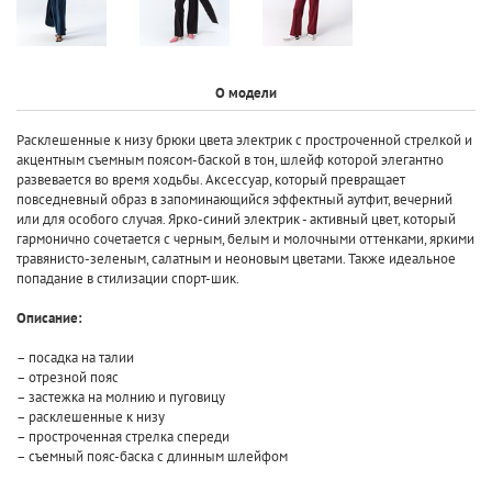
О модели
Расклешенные к низу брюки цвета электрик с простроченной стрелкой и
акцентным съемным поясом-баской в тон, шлейф которой элегантно
развевается во время ходьбы. Аксессуар, который превращает
повседневный образ в запоминающийся эффектный аутфит, вечерний
или для особого случая. Ярко-синий электрик - активный цвет, который
гармонично сочетается с черным, белым и молочными оттенками, яркими
травянисто-зеленым, салатным и неоновым цветами. Также идеальное
попадание в стилизации спорт-шик.
Описание:
– посадка на талии
– отрезной пояс
– застежка на молнию и пуговицу
– расклешенные к низу
– простроченная стрелка спереди
– съемный пояс-баска с длинным шлейфом