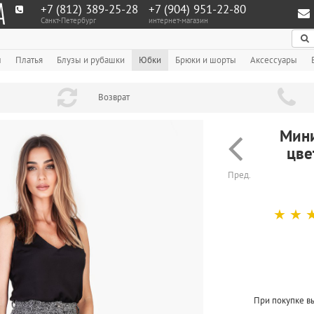
+7 (812) 389-25-28
+7 (904) 951‑22‑80
Санкт-Петербург
интернет-магазин
По
ы
Платья
Блузы и рубашки
Юбки
Брюки и шорты
Аксессуары
Возврат
Мини
цве
Пред.
☆
☆
При покупке в