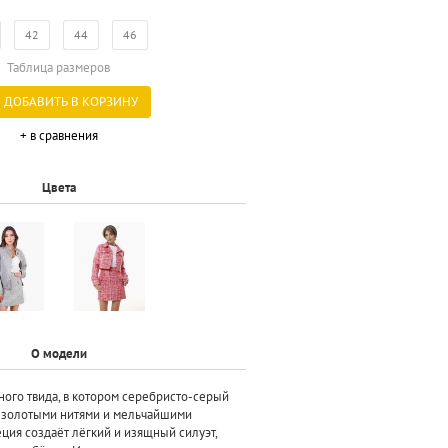
42
44
46
Таблица размеров
ДОБАВИТЬ В КОРЗИНУ
+ в сравнения
Цвета
О модели
ого твида, в котором серебристо-серый
 золотыми нитями и мельчайшими
ция создаёт лёгкий и изящный силуэт,