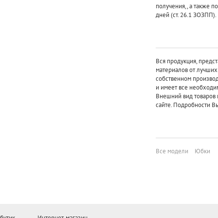
получения,, а также п
дней (ст. 26.1 ЗОЗПП).
Вся продукция, предст
материалов от лучши
собственном произво
и имеет все необходи
Внешний вид товаров 
сайте. Подробности Вы
Все модели
Юбки
бутик
Интернет-магазин