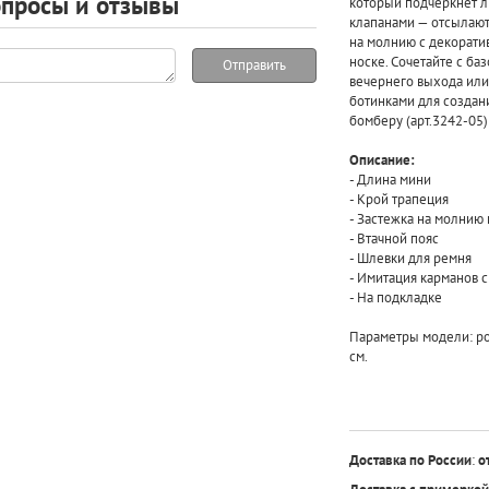
просы и отзывы
который подчеркнёт л
клапанами — отсылают
на молнию с декорати
носке. Сочетайте с б
Отправить
вечернего выхода или
ботинками для создани
бомберу (арт.3242-05)
Описание:
- Длина мини
- Крой трапеция
- Застежка на молнию 
- Втачной пояс
- Шлевки для ремня
- Имитация карманов 
- На подкладке
Параметры модели: рос
см.
Доставка по России
:
о