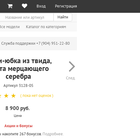
Вход
Регистрация
иск
Найти
Все модели
Каталог по категориям
Служба поддержки +7 (904) 951-22-80
-юбка из твида,
та мерцающего
серебра
След.
Артикул 3128-05
☆
☆
☆
( пока нет оценок )
8 900 руб.
Цена
Акции и бонусы
ы накопите 267 бонусов.
Подробнее.