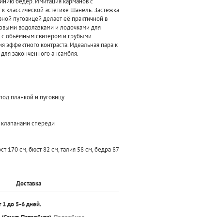
инию бёдер. Имитация карманов с
 к классической эстетике Шанель. Застёжка
вной пуговицей делает её практичной в
азовыми водолазками и лодочками для
 с объёмным свитером и грубыми
я эффектного контраста. Идеальная пара к
 для законченного ансамбля.
под планкой и пуговицу
с клапанами спереди
т 170 см, бюст 82 см, талия 58 см, бедра 87
Доставка
т 1 до 5-6 дней.