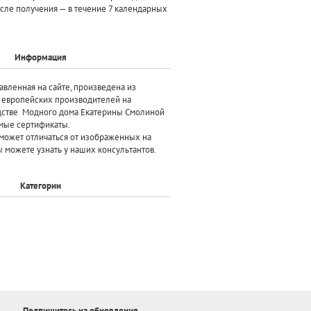
осле получения — в течение 7 календарных
Информация
авленная на сайте, произведена
из
х европейских производителей
на
дстве Модного дома Екатерины Смолиной
мые сертификаты.
может отличаться от изображенных на
 можете узнать у наших консультантов.
Категории
Подпишитесь на обновления