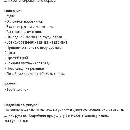
для сбалансированного образа.
Описание:
Блуза:
- Отложной воротничок
- Втачные рукава с манжетами
- Застежка на пуговицы
- Накладной карман на груди слева
- Брендированная нашивка на кармане
- Пришивной пояс по низу рубашки
Брюки:
- Прямой крой
- Брючная застежка спереди
- Пояс сзади на резинке
- Потайные карманы в боковых швах
Состав:
- 100% хлопок
Подгонка по фигуре:
По Вашему желанию мы можем укоротить, заузить модель или изменить
длину рукава. Подробнее про услугу Вы можете узнать у наших
консультантов.