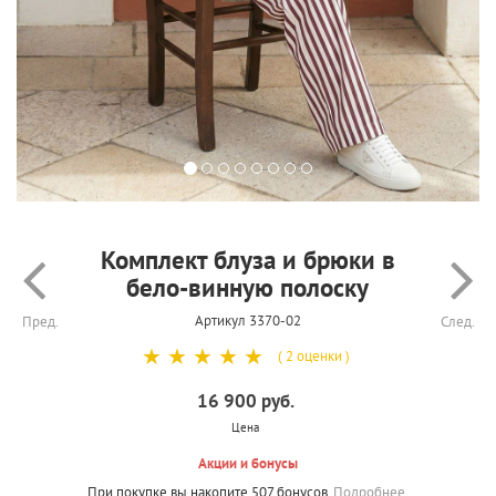
Комплект блуза и брюки в
бело-винную полоску
Артикул 3370-02
Пред.
След.
☆
☆
☆
☆
☆
( 2 оценки )
16 900 руб.
Цена
Акции и бонусы
При покупке вы накопите 507 бонусов.
Подробнее.