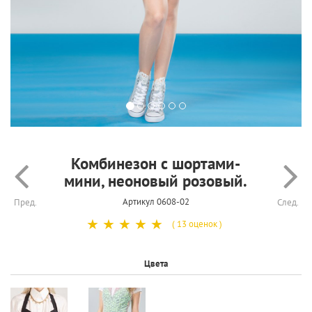
Комбинезон с шортами-
мини, неоновый розовый.
Артикул 0608-02
Пред.
След.
☆
☆
☆
☆
☆
( 13 оценок )
Цвета